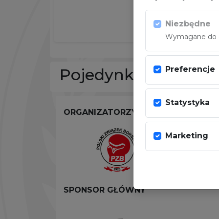
Niezbędne
Wymagane do dz
Preferencje
Pojedynki w sezoni
Statystyka
ORGANIZATORZY
Marketing
SPONSOR GŁÓWNY