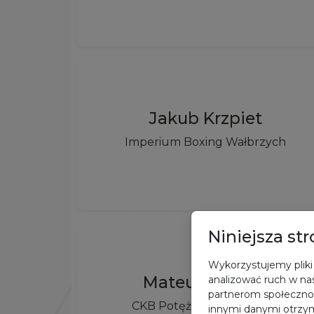
Jakub Krzpiet
Imperium Boxing Wałbrzych
Niniejsza st
Wykorzystujemy pliki 
Mateusz Jarosz
analizować ruch w nas
partnerom społeczno
CKB Potężnie Ciechocinek
innymi danymi otrzym