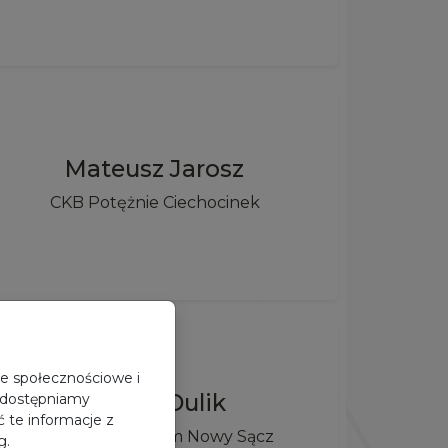
Mateusz Jarosz
CKB Potężnie Ciechocinek
je społecznościowe i
Dawid Dulik
 udostępniamy
 te informacje z
RTX Golden Team Nowy Sącz
g.