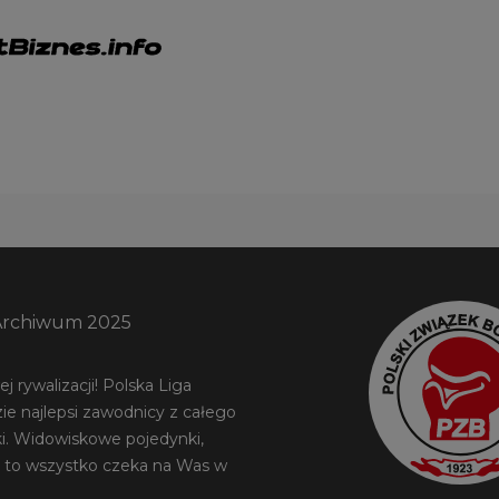
Archiwum 2025
 rywalizacji! Polska Liga
ie najlepsi zawodnicy z całego
ki. Widowiskowe pojedynki,
 to wszystko czeka na Was w