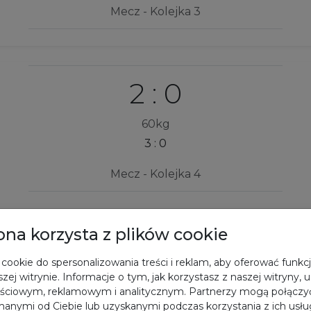
Mecz - Kolejka 3
2 : 0
60kg
3 : 0
Mecz - Kolejka 4
rona korzysta z plików cookie
2 : 0
cookie do spersonalizowania treści i reklam, aby oferować funkc
zej witrynie. Informacje o tym, jak korzystasz z naszej witryny,
60kg
ściowym, reklamowym i analitycznym. Partnerzy mogą połączyć
3 : 0
anymi od Ciebie lub uzyskanymi podczas korzystania z ich usłu