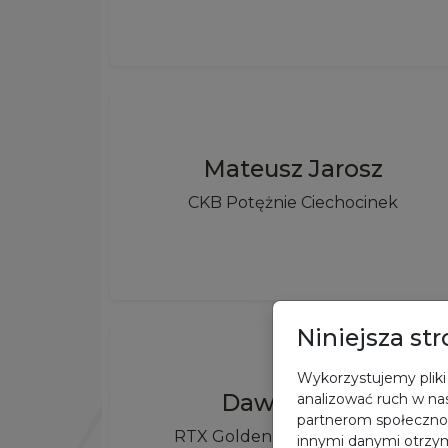
Mateusz Jarosz
CKB Potężnie Ciechocinek
Niniejsza st
Wykorzystujemy pliki 
Dawid Dulik
analizować ruch w nas
partnerom społeczno
RTX Golden Team Nowy Sącz
innymi danymi otrzym