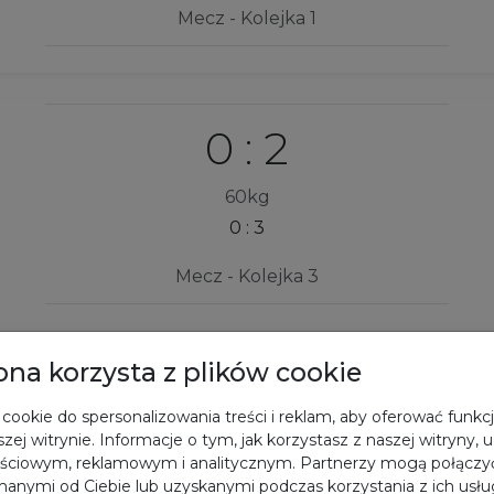
Mecz - Kolejka 1
0 : 2
60kg
0 : 3
Mecz - Kolejka 3
rona korzysta z plików cookie
0 : 2
cookie do spersonalizowania treści i reklam, aby oferować funkc
zej witrynie. Informacje o tym, jak korzystasz z naszej witryny,
60kg
ściowym, reklamowym i analitycznym. Partnerzy mogą połączyć
0 : 3
anymi od Ciebie lub uzyskanymi podczas korzystania z ich usłu