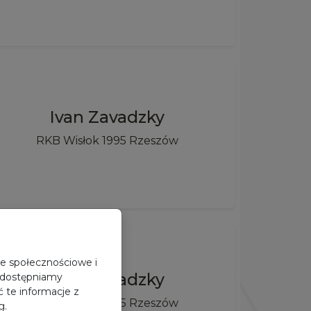
Ivan Zavadzky
RKB Wisłok 1995 Rzeszów
je społecznościowe i
Ivan Zavadzky
 udostępniamy
 te informacje z
RKB Wisłok 1995 Rzeszów
g.