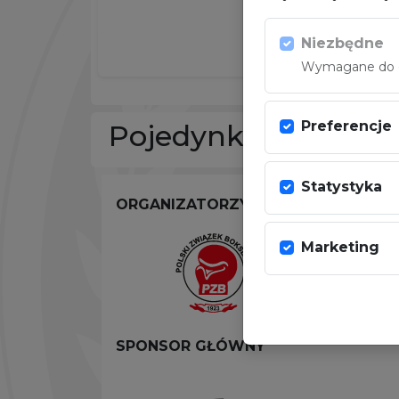
Niezbędne
Wymagane do dz
Preferencje
Pojedynki w sezoni
Statystyka
ORGANIZATORZY
Marketing
SPONSOR GŁÓWNY