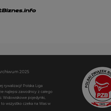
Archiwum 2025
 rywalizacji! Polska Liga
ie najlepsi zawodnicy z całego
ki. Widowiskowe pojedynki,
 to wszystko czeka na Was w