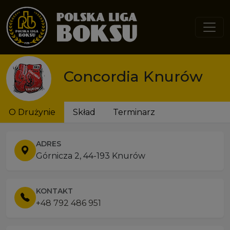
Przejdź do treści
Concordia Knurów
O Drużynie
Skład
Terminarz
ADRES
Górnicza 2, 44-193 Knurów
KONTAKT
+48 792 486 951