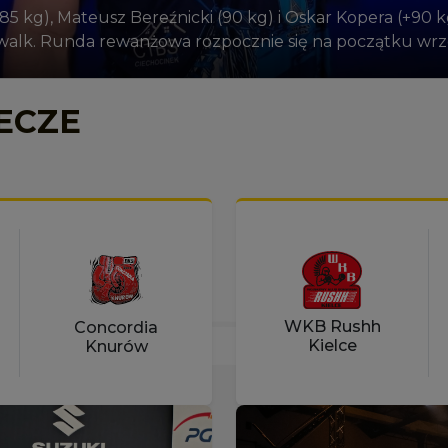
(85 kg), Mateusz Bereźnicki (90 kg) i Oskar Kopera (+90 
walk. Runda rewanżowa rozpocznie się na początku wrze
ECZE
WKB Rushh
Concordia
Kielce
Knurów