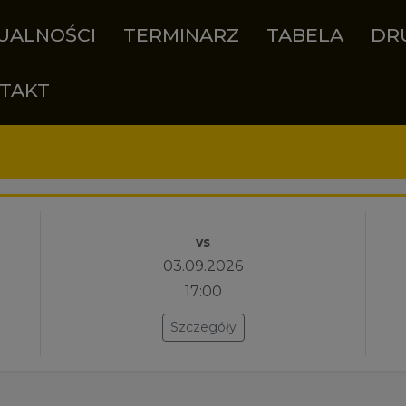
UALNOŚCI
TERMINARZ
TABELA
DR
TAKT
vs
03.09.2026
17:00
Szczegóły