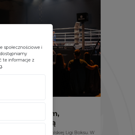
je społecznościowe i
 udostępniamy
 te informacje z
g.
alczą o podium,
erwszą wygraną
erwszy mecz 7. kolejki Polskiej Ligi Boksu. W