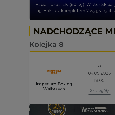
Fabian Urbański (80 kg), Wiktor Skiba 
Ligi Boksu z kompletem 7 wygranych 
NADCHODZĄCE M
Kolejka 8
vs
04.09.2026
18:00
Imperium Boxing
Wałbrzych
Szczegóły