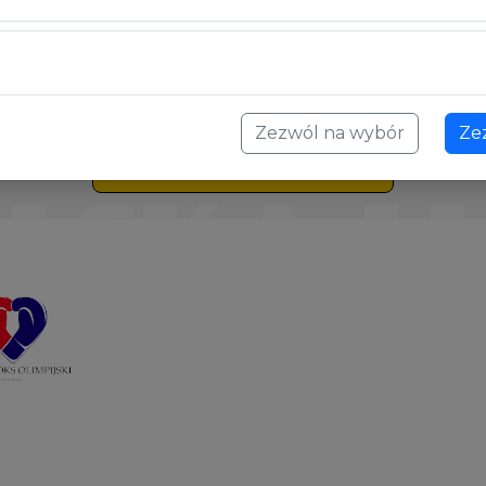
Ciechocinku dojdzie do sp
transmisja w TVP Sport o 
CKB Potężnie Ciechocinek
półmetku sezonu, a przyje
. Faworyzowani gospodarze
m przedostatniej walki
Zezwól na wybór
Ze
Wszystkie aktualności