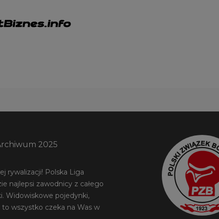
Archiwum 2025
 rywalizacji! Polska Liga
ie najlepsi zawodnicy z całego
ki. Widowiskowe pojedynki,
 to wszystko czeka na Was w