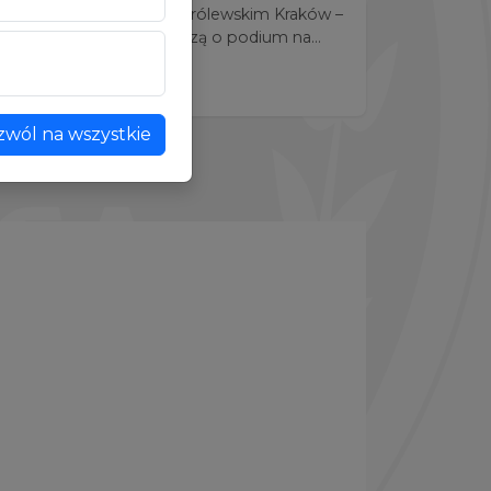
otkania CKB Potężnie z Królewskim Kraków –
g. 17:00. Gospodarze walczą o podium na
zdni chcą wygrać pierwsze spotkanie.
zwól na wszystkie