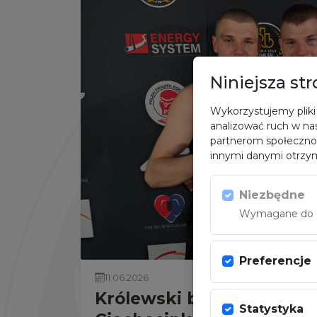
Niniejsza st
Wykorzystujemy pliki 
analizować ruch w nas
partnerom społeczno
innymi danymi otrzym
Niezbędne
Wymagane do dz
Preferencje
11.06.2026
Królewski bliski niespod
Statystyka