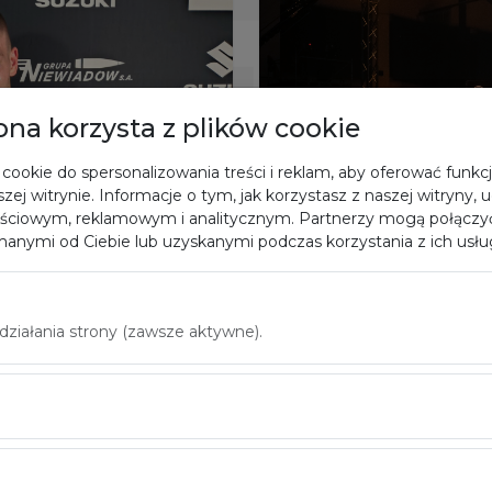
rona korzysta z plików cookie
cookie do spersonalizowania treści i reklam, aby oferować funkc
zej witrynie. Informacje o tym, jak korzystasz z naszej witryny,
ściowym, reklamowym i analitycznym. Partnerzy mogą połączyć
anymi od Ciebie lub uzyskanymi podczas korzystania z ich usłu
iałania strony (zawsze aktywne).
09.06.2026
CKB Potężnie w
Królewski o pi
zianki w
Już w środę (10 czerwca) pi