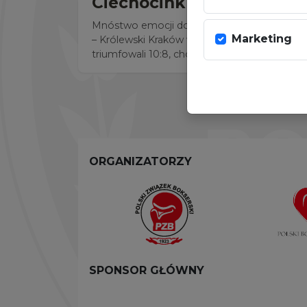
Ciechocinku
Mnóstwo emocji dostarczył środowy mecz 
Marketing
– Królewski Kraków w Polskiej Lidze Boksu
triumfowali 10:8, chociaż przed rozpoczęcie
przegrywali z ligowym debiutantem 6:8.
ORGANIZATORZY
SPONSOR GŁÓWNY