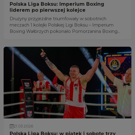
Polska Liga Boksu: Imperium Boxing
liderem po pierwszej kolejce
Drużyny przyjezdne triumfowały w sobotnich
meczach 1 kolejki Polskiej Ligi Boksu – Imperium
Boxing Wałbrzych pokonało Pomorzanina Boxing
Team Toruń 14:4 i RKB Wisłok 1995 Rzeszów wygrał z
Królewskim Kraków 12:6.
21.03.2026
Polska Liga Boksu: w piątek i sobotę trzy