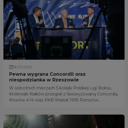
18.05.2026
Pewna wygrana Concordii oraz
niespodzianka w Rzeszowie
W sobotnich meczach 5 kolejki Polskiej Ligi Boksu,
Królewski Kraków przegrał z faworyzowaną Concordią
Knurów 4:14 oraz RKB Wisłok 1995 Rzeszów
niespodziewanie pokonał Imperium Boxing
Wałbrzych 12:6. W niedzielę w ostatnim spotkaniu
CKB Potężnie Ciechocinek zmierzy się z RTX Golden
Team Nowy Sącz.