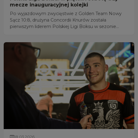
mecze inauguracyjnej kolejki
Po wyjazdowym zwycięstwie z Golden Team Nowy
Sącz 10:8, drużyna Concordii Knurów została
pierwszym liderem Polskiej Ligi Boksu w sezonie
2026. W piątek i sobotę (20-21 marca) odbędą się trzy
kolejne mecze inauguracyjnej kolejki. .
18.03.2026