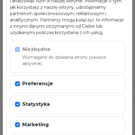
i analizować ruch w naszej witrynie. Informacje o tym,
wyjeździe RTX Golden Team Nowy Sącz 10:8 w
jak korzystasz z naszej witryny, udostępniamy
spotkaniu rozpoczynającym 2 kolejkę Polskiej Ligi
partnerom społecznościowym, reklamowym i
Boksu.
analitycznym. Partnerzy mogą połączyć te informacje
z innymi danymi otrzymanymi od Ciebie lub
uzyskanymi podczas korzystania z ich usług.
Niezbędne
Wymagane do działania strony (zawsze
aktywne).
Preferencje
Statystyka
26.03.2026
Marketing
Polska Liga Boksu: w Rzeszowie mecz o