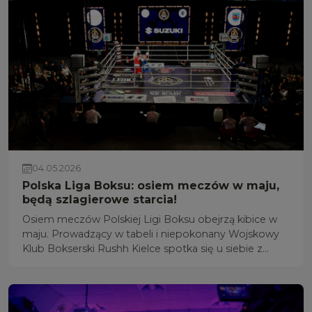
04.05.2026
Polska Liga Boksu: osiem meczów w maju,
będą szlagierowe starcia!
Osiem meczów Polskiej Ligi Boksu obejrzą kibice w
maju. Prowadzący w tabeli i niepokonany Wojskowy
Klub Bokserski Rushh Kielce spotka się u siebie z
Pomorzaninem Boxing Team Toruń i na wyjeździe z
Królewskim Kraków.