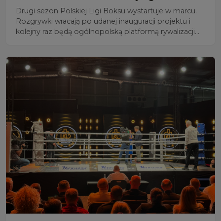
Drugi sezon Polskiej Ligi Boksu wystartuje w marcu.
Rozgrywki wracają po udanej inauguracji projektu i
kolejny raz będą ogólnopolską platformą rywalizacji
klubów, promocji boksu olimpijskiego oraz
prezentacji zawodników w formule ligowej.