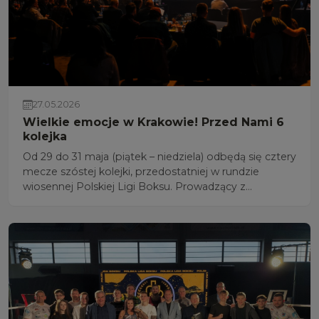
27.05.2026
Wielkie emocje w Krakowie! Przed Nami 6
kolejka
Od 29 do 31 maja (piątek – niedziela) odbędą się cztery
mecze szóstej kolejki, przedostatniej w rundzie
wiosennej Polskiej Ligi Boksu. Prowadzący z
kompletem punktów Wojskowy Klub Bokserski
Rushh Kielce spotka się w Krakowie z pozostającym
bez wygranej Królewskim.