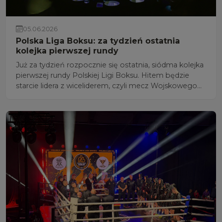
05.06.2026
Polska Liga Boksu: za tydzień ostatnia
kolejka pierwszej rundy
Już za tydzień rozpocznie się ostatnia, siódma kolejka
pierwszej rundy Polskiej Ligi Boksu. Hitem będzie
starcie lidera z wiceliderem, czyli mecz Wojskowego
Klubu Bokserskiego Rushh Kielce z Concordią
Knurów, który odbędzie się w "PZP Zrębin Arena" w
miejscowości Zrębin w gminie Połaniec (powiat
staszowski).