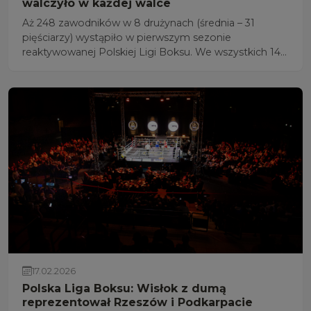
walczyło w każdej walce
Aż 248 zawodników w 8 drużynach (średnia – 31
pięściarzy) wystąpiło w pierwszym sezonie
reaktywowanej Polskiej Ligi Boksu. We wszystkich 14
kolejkach wystąpiło pięciu bokserów, a najlepszy
bilans miało dwóch: Michał Akoto-Ampaw (60 kg) i
Paweł Sajda (+90 kg) – po 10 zwycięstw i 4 porażki.
Michał Akoto-Ampaw reprezentuje RKB Wisłok 1995
Rzeszów, a Paweł Sajda Imperium Boxing Wałbrzych.
17.02.2026
Polska Liga Boksu: Wisłok z dumą
reprezentował Rzeszów i Podkarpacie