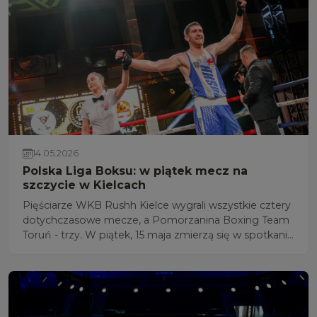
14.05.2026
Polska Liga Boksu: w piątek mecz na
szczycie w Kielcach
Pięściarze WKB Rushh Kielce wygrali wszystkie cztery
dotychczasowe mecze, a Pomorzanina Boxing Team
Toruń - trzy. W piątek, 15 maja zmierzą się w spotkaniu
na szczycie 5 kolejki Polskiej Ligi Boksu. Transmisja w
TVP Sport o g. 16:40.