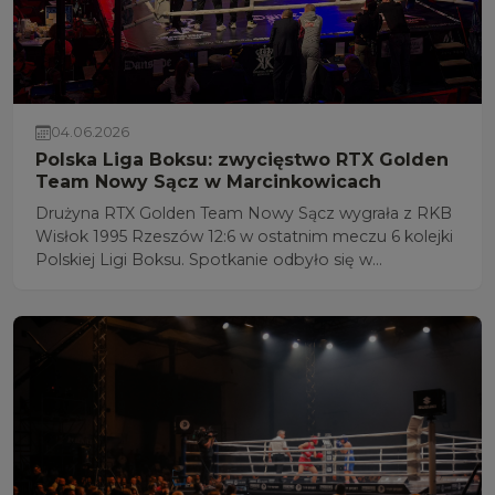
04.06.2026
Polska Liga Boksu: zwycięstwo RTX Golden
Team Nowy Sącz w Marcinkowicach
Drużyna RTX Golden Team Nowy Sącz wygrała z RKB
Wisłok 1995 Rzeszów 12:6 w ostatnim meczu 6 kolejki
Polskiej Ligi Boksu. Spotkanie odbyło się w
miejscowości Marcinkowice w gminie Chełmiec i
powiecie nowosądeckim (woj. małopolskie).