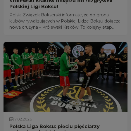
Królewski Kraków dołącza do rozgrywek
Polskiej Ligi Boksu!
Polski Związek Bokserski informuje, że do grona
klubów rywalizujących w Polskiej Lidze Boksu dołącza
nowa drużyna – Królewski Kraków. To kolejny etap
konsekwentnego rozwoju ligowych struktur oraz
wzmacniania poziomu sportowego rozgrywek.
17.02.2026
Polska Liga Boksu: pięciu pięściarzy