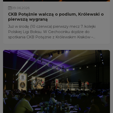
09.06.2026
CKB Potężnie walczą o podium, Królewski o
pierwszą wygraną
Już w środę (10 czerwca) pierwszy mecz 7. kolejki
Polskiej Ligi Boksu. W Ciechocinku dojdzie do
spotkania CKB Potężnie z Królewskim Kraków –
transmisja w TVP Sport o g. 17:00. Gospodarze walczą
o podium na półmetku sezonu, a przyjezdni chcą
wygrać pierwsze spotkanie.