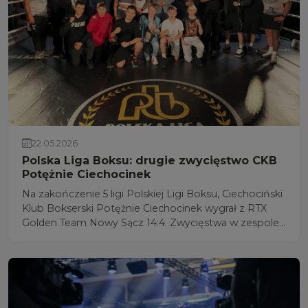
22.05.2026
Polska Liga Boksu: drugie zwycięstwo CKB
Potężnie Ciechocinek
Na zakończenie 5 ligi Polskiej Ligi Boksu, Ciechociński
Klub Bokserski Potężnie Ciechocinek wygrał z RTX
Golden Team Nowy Sącz 14:4. Zwycięstwa w zespole
gospodarzy odnieśli m.in.: Mateusz Urban 75 kg,
Fabian Urbański 80 kg, Mateusz Bereźnicki 90 kg i
Paweł Wardyn +90 kg.