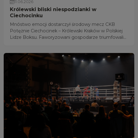
11.06.2026
Królewski bliski niespodzianki w
Ciechocinku
Mnóstwo emocji dostarczył środowy mecz CKB
Potężnie Ciechocinek – Królewski Kraków w Polskiej
Lidze Boksu. Faworyzowani gospodarze triumfowali
10:8, chociaż przed rozpoczęciem przedostatniej
walki przegrywali z ligowym debiutantem 6:8.