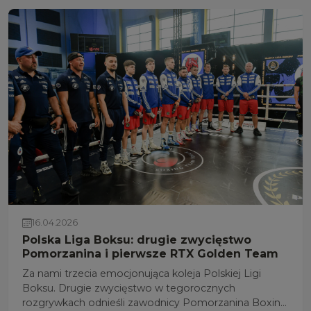
Zapowiadają się wielkie emocje i oby walka o
Mistrzostwo Polski trwała do ostatniej serii, jak w
poprzednim sezonie!
16.04.2026
Polska Liga Boksu: drugie zwycięstwo
Pomorzanina i pierwsze RTX Golden Team
Za nami trzecia emocjonująca koleja Polskiej Ligi
Boksu. Drugie zwycięstwo w tegorocznych
rozgrywkach odnieśli zawodnicy Pomorzanina Boxing