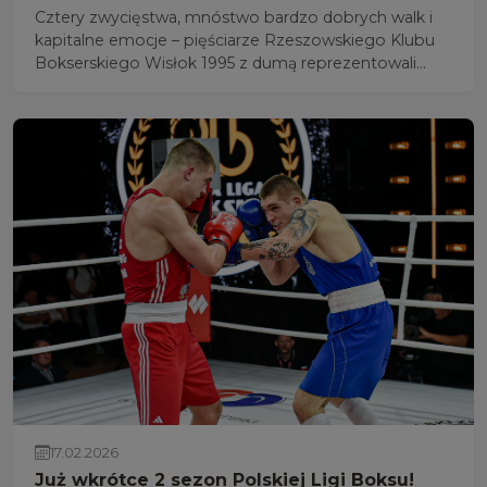
Cztery zwycięstwa, mnóstwo bardzo dobrych walk i
kapitalne emocje – pięściarze Rzeszowskiego Klubu
Bokserskiego Wisłok 1995 z dumą reprezentowali
Rzeszów i Podkarpacie w rozgrywkach Polskiej Ligi
Boksu.
17.02.2026
Już wkrótce 2 sezon Polskiej Ligi Boksu!