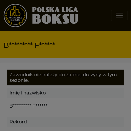
Przejdź do treści
B********* F******
Zawodnik nie należy do żadnej drużyny w tym
sezonie.
Imię i nazwisko
B********* F******
Rekord