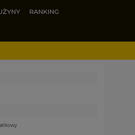
UŻYNY
RANKING
datkowy