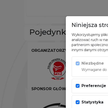
Niniejsza st
Pojedynki w sezoni
Wykorzystujemy pliki 
analizować ruch w nas
partnerom społeczno
innymi danymi otrzym
ORGANIZATORZY
Niezbędne
Wymagane do dz
Preferencje
SPONSOR GŁÓWNY
Statystyka