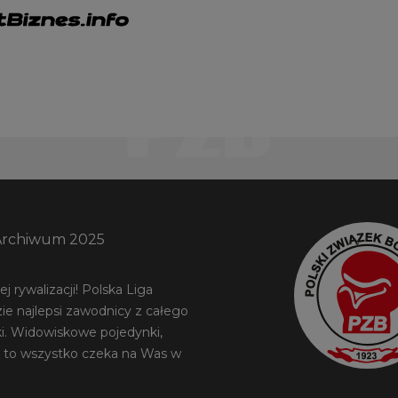
Archiwum 2025
 rywalizacji! Polska Liga
ie najlepsi zawodnicy z całego
ki. Widowiskowe pojedynki,
 to wszystko czeka na Was w