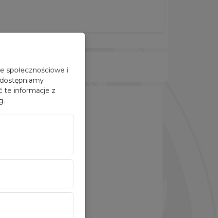
je społecznościowe i
 udostępniamy
 te informacje z
g.