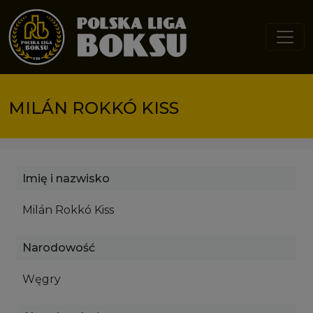
Przejdź do treści
MILÁN ROKKÓ KISS
Imię i nazwisko
Milán Rokkó Kiss
Narodowość
Węgry