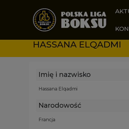
Przejdź do treści
AKT
KON
HASSANA ELQADMI
Imię i nazwisko
Hassana Elqadmi
Narodowość
Francja