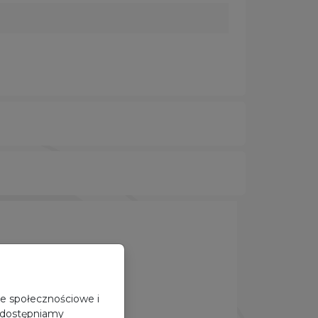
je społecznościowe i
 udostępniamy