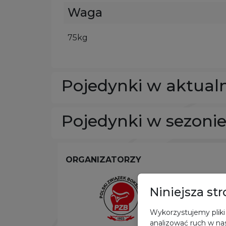
Waga
75kg
Pojedynki w aktual
Pojedynki w sezoni
ORGANIZATORZY
Niniejsza st
Wykorzystujemy pliki 
analizować ruch w nas