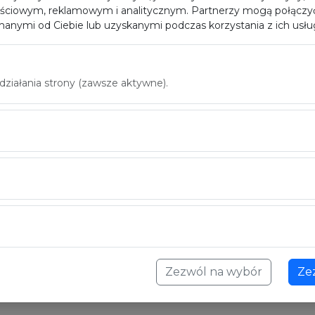
ściowym, reklamowym i analitycznym. Partnerzy mogą połączyć
anymi od Ciebie lub uzyskanymi podczas korzystania z ich usłu
iałania strony (zawsze aktywne).
Zezwól na wybór
Ze