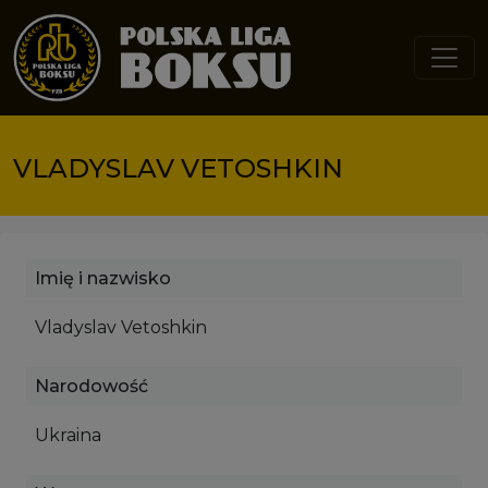
Przejdź do treści
VLADYSLAV VETOSHKIN
Imię i nazwisko
Vladyslav Vetoshkin
Narodowość
Ukraina