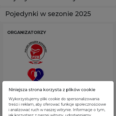
Pojedynki w sezonie 2025
ORGANIZATORZY
Niniejsza strona korzysta z plików cookie
Wykorzystujemy pliki cookie do spersonalizowania
SPONSOR GŁÓWNY
treści i reklam, aby oferować funkcje społecznościowe
i analizować ruch w naszej witrynie. Informacje o tym,
jak korzystasz z naszej witryny, udostępniamy