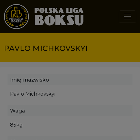
Przejdź do treści
PAVLO MICHKOVSKYI
Imię i nazwisko
Pavlo Michkovskyi
Waga
85kg