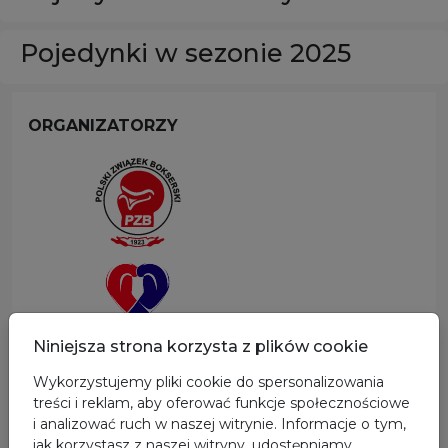
Pojedynki w sezonie 2025
ORGANIZATORZY
Niniejsza strona korzysta z plików cookie
Wykorzystujemy pliki cookie do spersonalizowania
SPONSOR GŁÓWNY
treści i reklam, aby oferować funkcje społecznościowe
i analizować ruch w naszej witrynie. Informacje o tym,
jak korzystasz z naszej witryny, udostępniamy