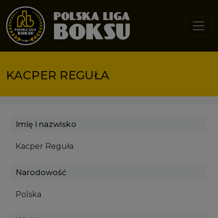
Przejdź do treści
KACPER REGUŁA
Imię i nazwisko
Kacper Reguła
Narodowość
Polska