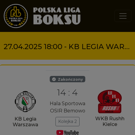
Przejdź do treści
27.04.2025 18:00 - KB LEGIA WARSZAWA VS WKB RUSHH KIELCE
Zakończony
14 : 4
Hala Sportowa
OSIR Bemowo
WKB Rushh
KB Legia
Kolejka 2
Kielce
Warszawa