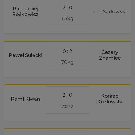
2 : 0
Bartłomiej
Jan Sadowski
Rośkowicz
65kg
0 : 2
Cezary
Paweł Sulęcki
Znamiec
70kg
2 : 0
Konrad
Rami Kiwan
Kozłowski
75kg