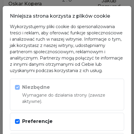
Jakub
Oskar Kopera
Domurad
+90kg
Niniejsza strona korzysta z plików cookie
Wykorzystujemy pliki cookie do spersonalizowania
treści i reklam, aby oferować funkcje społecznościowe
OGLĄDAJ NA ŻYWO
i analizować ruch w naszej witrynie. Informacje o tym,
jak korzystasz z naszej witryny, udostępniamy
partnerom społecznościowym, reklamowym i
analitycznym. Partnerzy mogą połączyć te informacje
z innymi danymi otrzymanymi od Ciebie lub
uzyskanymi podczas korzystania z ich usług.
Niezbędne
Wymagane do działania strony (zawsze
aktywne).
Preferencje
ORGANIZATORZY