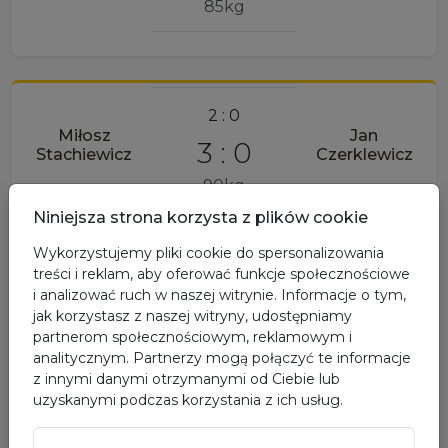
85kg
2 : 0
Miłosz
Jan
3 : 0
Stachiewicz
Czerklewicz
90kg
Niniejsza strona korzysta z plików cookie
Wykorzystujemy pliki cookie do spersonalizowania
treści i reklam, aby oferować funkcje społecznościowe
2 : 0
i analizować ruch w naszej witrynie. Informacje o tym,
jak korzystasz z naszej witryny, udostępniamy
3 : 0
Oskar Kopera
Nikita Khokhon
partnerom społecznościowym, reklamowym i
analitycznym. Partnerzy mogą połączyć te informacje
+90kg
z innymi danymi otrzymanymi od Ciebie lub
uzyskanymi podczas korzystania z ich usług.