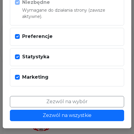
OGLĄDAJ NA ŻYWO
Niezbędne
Wymagane do działania strony (zawsze
aktywne).
Preferencje
Statystyka
Marketing
ORGANIZATORZY
Zezwól na wybór
Zezwól na wszystkie