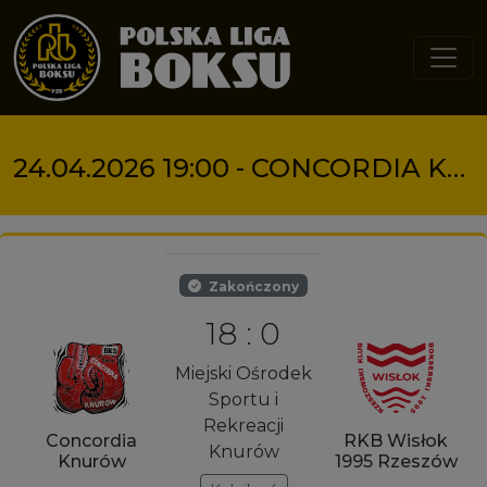
Przejdź do treści
24.04.2026 19:00 - CONCORDIA KNURÓW VS RKB WISŁOK 1995 RZESZÓW
Zakończony
18 : 0
Miejski Ośrodek
Sportu i
Rekreacji
Concordia
RKB Wisłok
Knurów
Knurów
1995 Rzeszów