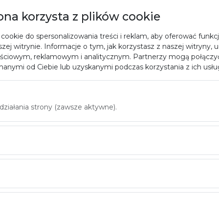
rona korzysta z plików cookie
cookie do spersonalizowania treści i reklam, aby oferować funkc
0 : 2
zej witrynie. Informacje o tym, jak korzystasz z naszej witryny,
ściowym, reklamowym i analitycznym. Partnerzy mogą połączyć
85kg
anymi od Ciebie lub uzyskanymi podczas korzystania z ich usłu
iałania strony (zawsze aktywne).
0 : 2
90kg
2 : 0
+90kg