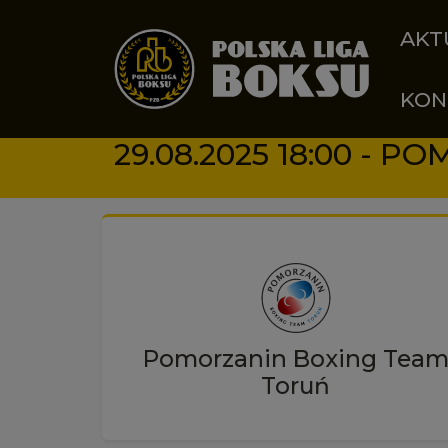
Przejdź do treści
AKT
KON
Pomorzanin Boxing Tea
Toruń