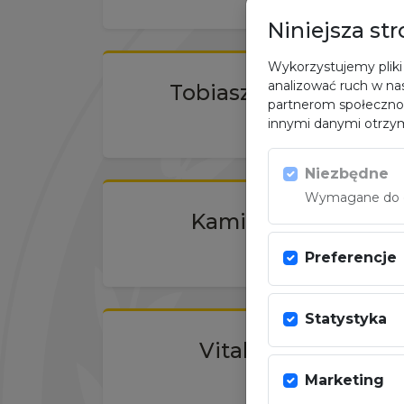
Niniejsza st
Wykorzystujemy pliki 
analizować ruch w nas
Tobiasz Zarzeczny
partnerom społeczno
innymi danymi otrzym
Niezbędne
Wymagane do dz
Kamil Ślendak
Preferencje
Statystyka
Vitalii Burlak
Marketing