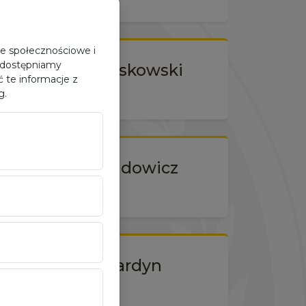
je społecznościowe i
 udostępniamy
Marcin Trzaskowski
 te informacje z
g.
Oskar Dawidowicz
Paweł Wardyn