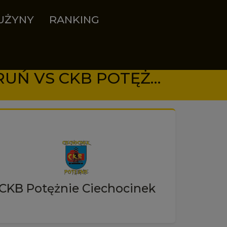
UŻYNY
RANKING
29.08.2025 18:00 - POMORZANIN BOXING TEAM TORUŃ VS CKB POTĘŻNIE CIECHOCINEK
CKB Potężnie Ciechocinek