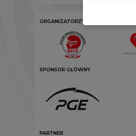
ORGANIZATORZY
SPONSOR GŁÓWNY
PARTNER