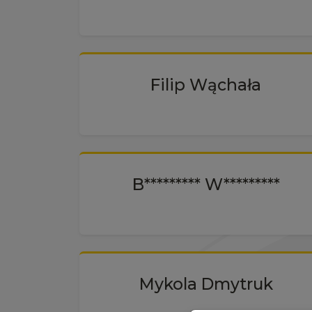
Filip Wąchała
B********* W*********
Mykola Dmytruk