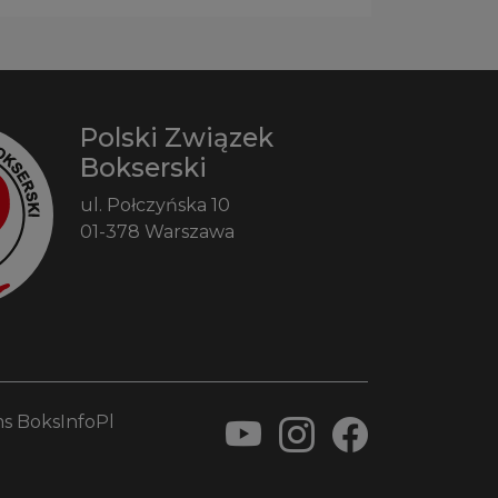
Polski Związek
Bokserski
ul. Połczyńska 10
01-378 Warszawa
s BoksInfoPl