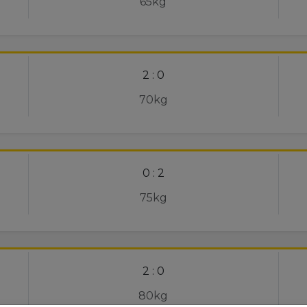
65kg
2 : 0
70kg
0 : 2
75kg
2 : 0
80kg