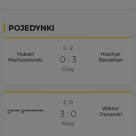
POJEDYNKI
0 : 2
Hubert
Hrachyk
0 : 3
Martuszewski
Barsehian
55kg
2 : 0
Wiktor
3 : 0
D**** R*********
Osowicki
60kg