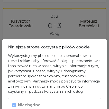
0 : 2
Krzysztof
Mateusz
0 : 3
Twardowski
Bereźnicki
90kg
Niniejsza strona korzysta z plików cookie
Wykorzystujemy pliki cookie do spersonalizowania
0 : 2
treści i reklam, aby oferować funkcje społecznościowe
i analizować ruch w naszej witrynie. Informacje o tym,
1 : 2
Jakub Ciesielka
Paweł Wardyn
jak korzystasz z naszej witryny, udostępniamy
partnerom społecznościowym, reklamowym i
+90kg
analitycznym. Partnerzy mogą połączyć te informacje
z innymi danymi otrzymanymi od Ciebie lub
uzyskanymi podczas korzystania z ich usług.
OGLĄDAJ NA ŻYWO
Niezbędne