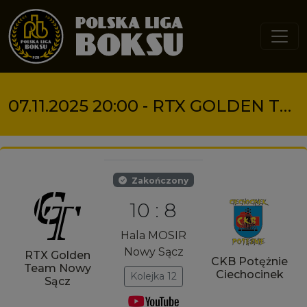
Przejdź do treści
07.11.2025 20:00 - RTX GOLDEN TEAM NOWY SĄCZ VS CKB POTĘŻNIE CIECHOCINEK
Zakończony
10 : 8
Hala MOSIR
Nowy Sącz
RTX Golden
CKB Potężnie
Team Nowy
Ciechocinek
Kolejka 12
Sącz