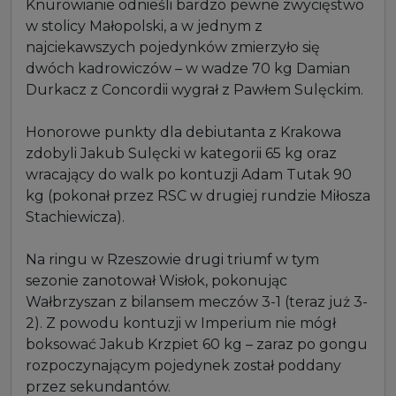
Knurowianie odnieśli bardzo pewne zwycięstwo
w stolicy Małopolski, a w jednym z
najciekawszych pojedynków zmierzyło się
dwóch kadrowiczów – w wadze 70 kg Damian
Durkacz z Concordii wygrał z Pawłem Sulęckim.
Honorowe punkty dla debiutanta z Krakowa
zdobyli Jakub Sulęcki w kategorii 65 kg oraz
wracający do walk po kontuzji Adam Tutak 90
kg (pokonał przez RSC w drugiej rundzie Miłosza
Stachiewicza).
Na ringu w Rzeszowie drugi triumf w tym
sezonie zanotował Wisłok, pokonując
Wałbrzyszan z bilansem meczów 3-1 (teraz już 3-
2). Z powodu kontuzji w Imperium nie mógł
boksować Jakub Krzpiet 60 kg – zaraz po gongu
rozpoczynającym pojedynek został poddany
przez sekundantów.