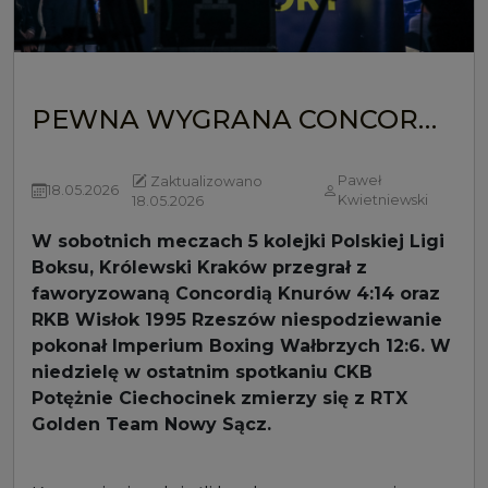
PEWNA WYGRANA CONCORDII ORAZ NIESPODZIANKA W RZESZOWIE
Paweł
Zaktualizowano
18.05.2026
Kwietniewski
18.05.2026
W sobotnich meczach 5 kolejki Polskiej Ligi
Boksu, Królewski Kraków przegrał z
faworyzowaną Concordią Knurów 4:14 oraz
RKB Wisłok 1995 Rzeszów niespodziewanie
pokonał Imperium Boxing Wałbrzych 12:6. W
niedzielę w ostatnim spotkaniu CKB
Potężnie Ciechocinek zmierzy się z RTX
Golden Team Nowy Sącz.