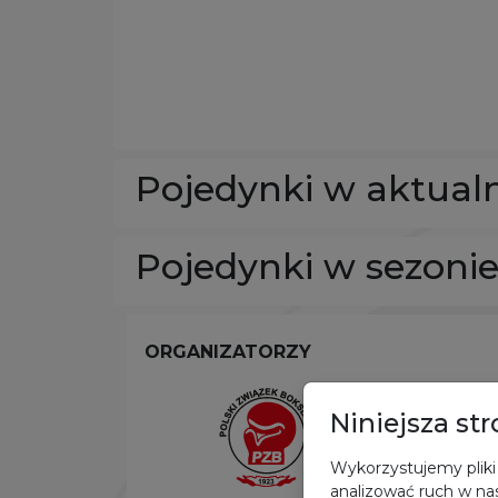
Pojedynki w aktual
Pojedynki w sezoni
ORGANIZATORZY
Niniejsza st
Wykorzystujemy pliki 
analizować ruch w nas