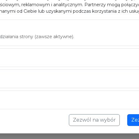
ściowym, reklamowym i analitycznym. Partnerzy mogą połączyć
anymi od Ciebie lub uzyskanymi podczas korzystania z ich usłu
iałania strony (zawsze aktywne).
Zezwól na wybór
Ze