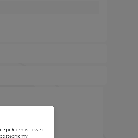
je społecznościowe i
 udostępniamy