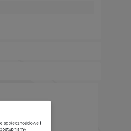
je społecznościowe i
 udostępniamy