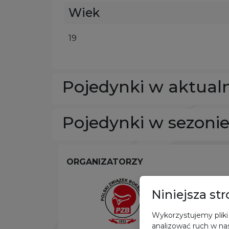
Wiek
19
Pojedynki w aktual
Pojedynki w sezoni
ORGANIZATORZY
Niniejsza st
Wykorzystujemy pliki 
analizować ruch w nas