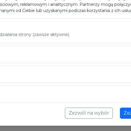
ściowym, reklamowym i analitycznym. Partnerzy mogą połączyć
anymi od Ciebie lub uzyskanymi podczas korzystania z ich usłu
iałania strony (zawsze aktywne).
Zezwól na wybór
Ze