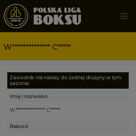
Przejdź do treści
W************** C*****
Zawodnik nie należy do żadnej drużyny w tym
sezonie.
Imię i nazwisko
W************** C*****
Rekord