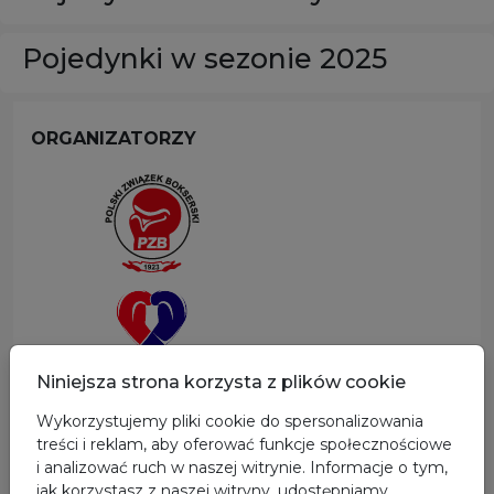
Pojedynki w sezonie 2025
ORGANIZATORZY
Niniejsza strona korzysta z plików cookie
Wykorzystujemy pliki cookie do spersonalizowania
SPONSOR GŁÓWNY
treści i reklam, aby oferować funkcje społecznościowe
i analizować ruch w naszej witrynie. Informacje o tym,
jak korzystasz z naszej witryny, udostępniamy