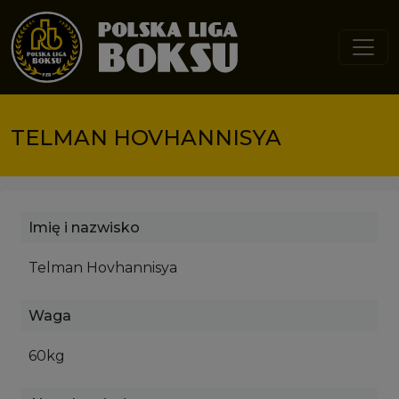
Przejdź do treści
TELMAN HOVHANNISYA
Imię i nazwisko
Telman Hovhannisya
Waga
60kg