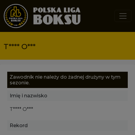
Przejdź do treści
T**** O***
Zawodnik nie należy do żadnej drużyny w tym
sezonie.
Imię i nazwisko
T**** O***
Rekord