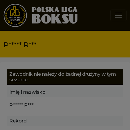
Przejdź do treści
P***** R***
Zawodnik nie należy do żadnej drużyny w tym
sezonie.
Imię i nazwisko
P***** R***
Rekord