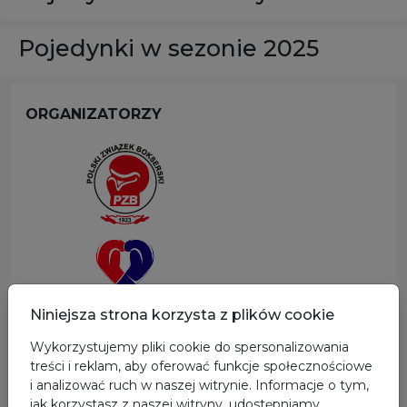
Pojedynki w sezonie 2025
ORGANIZATORZY
Niniejsza strona korzysta z plików cookie
Wykorzystujemy pliki cookie do spersonalizowania
SPONSOR GŁÓWNY
treści i reklam, aby oferować funkcje społecznościowe
i analizować ruch w naszej witrynie. Informacje o tym,
jak korzystasz z naszej witryny, udostępniamy