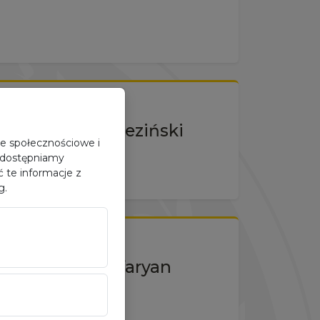
Mikolaj Brzeziński
je społecznościowe i
 udostępniamy
 te informacje z
g.
Oskar Safaryan