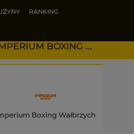
UŻYNY
RANKING
16.05.2026 20:00 - RKB WISŁOK 1995 RZESZÓW VS IMPERIUM BOXING WAŁBRZYCH
mperium Boxing Wałbrzych