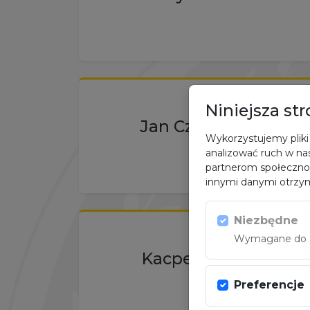
Niniejsza st
Jan Czerklewicz
Wykorzystujemy pliki 
analizować ruch w nas
partnerom społeczno
innymi danymi otrzym
Niezbędne
Wymagane do dz
Kacper Banasik
Preferencje