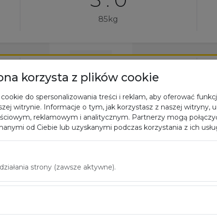
85kg
2 : 0
rona korzysta z plików cookie
3 : 0
cookie do spersonalizowania treści i reklam, aby oferować funkc
zej witrynie. Informacje o tym, jak korzystasz z naszej witryny,
90kg
ściowym, reklamowym i analitycznym. Partnerzy mogą połączyć
anymi od Ciebie lub uzyskanymi podczas korzystania z ich usłu
0 : 2
iałania strony (zawsze aktywne).
RSC
+90kg