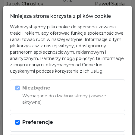
Jacek Chruślicki
Paweł Sajda
+90kg
Niniejsza strona korzysta z plików cookie
Wykorzystujemy pliki cookie do spersonalizowania
treści i reklam, aby oferować funkcje społecznościowe
OGLĄDAJ NA ŻYWO
i analizować ruch w naszej witrynie. Informacje o tym,
jak korzystasz z naszej witryny, udostępniamy
partnerom społecznościowym, reklamowym i
analitycznym. Partnerzy mogą połączyć te informacje
z innymi danymi otrzymanymi od Ciebie lub
uzyskanymi podczas korzystania z ich usług.
Niezbędne
Wymagane do działania strony (zawsze
aktywne).
Preferencje
ORGANIZATORZY