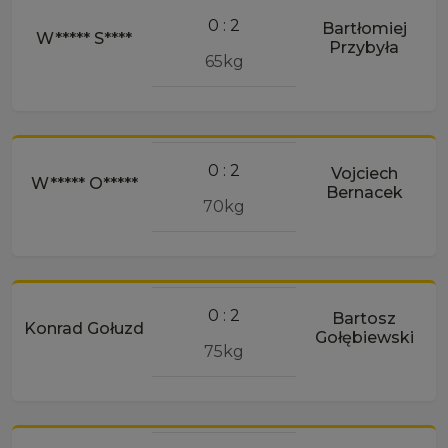
0 : 2
Bartłomiej
W***** S****
Przybyła
65kg
0 : 2
Vojciech
W***** O*****
Bernacek
70kg
0 : 2
Bartosz
Konrad Gołuzd
Gołębiewski
75kg