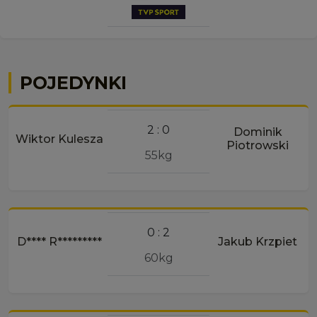
POJEDYNKI
2 : 0
Dominik
Wiktor Kulesza
Piotrowski
55kg
0 : 2
D**** R*********
Jakub Krzpiet
60kg