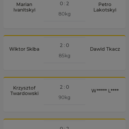
0 : 2
Marian
Petro
Ivanitskyi
Lakotskyi
80kg
2 : 0
Wiktor Skiba
Dawid Tkacz
85kg
2 : 0
Krzysztof
W***** L****
Twardowski
90kg
0 : 2