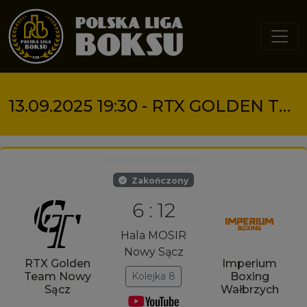
Przejdź do treści
13.09.2025 19:30 - RTX GOLDEN TEAM NOWY SĄCZ VS IMPERIUM BOXING WAŁBRZYCH
Zakończony
6 : 12
Hala MOSIR
Nowy Sącz
RTX Golden
Imperium
Kolejka 8
Team Nowy
Boxing
Sącz
Wałbrzych