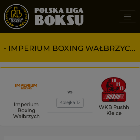
Przejdź do treści
- IMPERIUM BOXING WAŁBRZYCH VS WKB RUSHH KIELCE
vs
Kolejka 12
Imperium
WKB Rushh
Boxing
Kielce
Wałbrzych